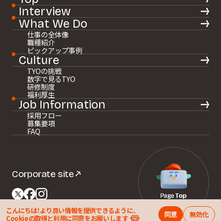
Interview
What We Do
仕事の全体像
職種紹介
ピックアップ事例
自
分
ら
し
さ
、
そ
れ
が
映
像
を
お
も
し
ろ
く
す
る
。
Culture
TYOの挑戦
Y
o
u
r
c
o
l
o
r
s
数字で見るTYO
研修制度
福利厚生
Job Information
l
i
g
h
t
u
p
t
h
e
採用フロー
募集要項
FAQ
s
c
r
e
e
n
.
Corporate site
P
P
a
a
g
g
e
e
T
T
o
o
p
p
こんにちは！より良い情報を提供できるように、
同意
無効化
All Rights Reserved © TYO Inc.
Cookieの取得と
利用
に同意をお願いします