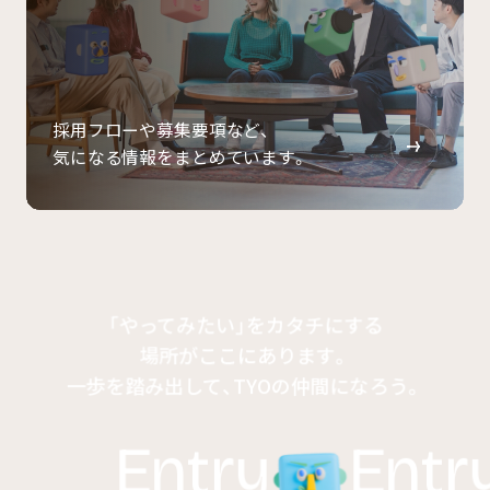
採用フローや募集要項など、
気になる情報をまとめています。
「やってみたい」をカタチにする
場所がここにあります。
一歩を踏み出して、TYOの仲間になろう。
ry
Entry
Entr