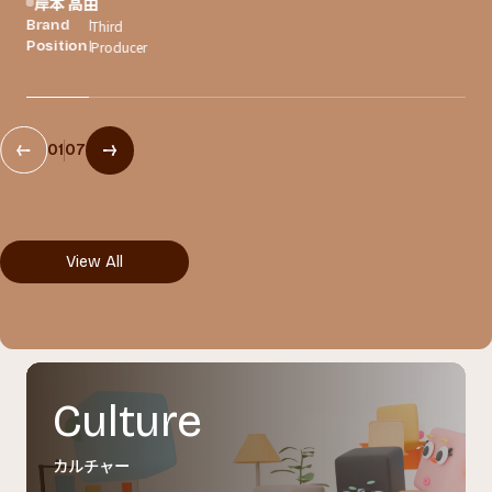
岸本 高由
Third
Brand
Producer
Position
01
07
View All
Culture
カルチャー