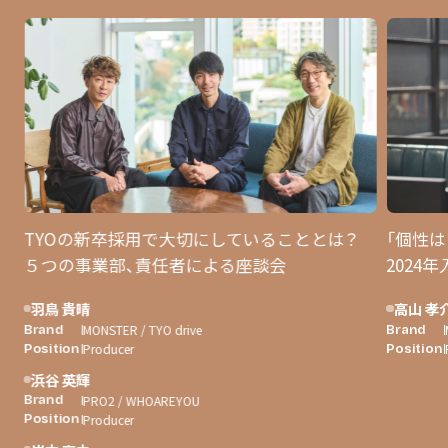
TYOの新卒採用で大切にしていることとは？
「個性
５つの事業部、責任者による座談会
2024
羽鳥 貴晴
高山 孝
MONSTER / TYO drive
Brand
Brand
Producer
Position
Position
浜谷 英輝
PRO2 / WHOAREYOU
Brand
Producer
Position