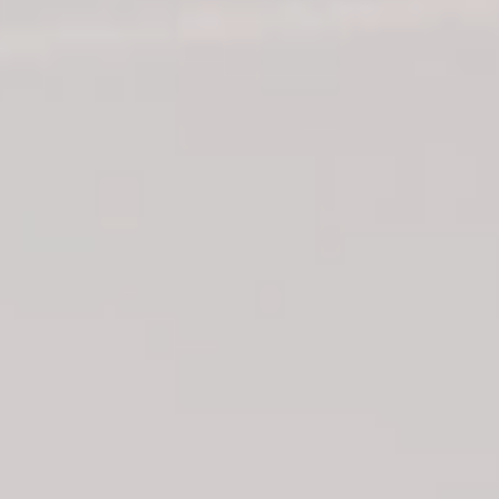
What We Do
私たちの仕事
TYOには5つのブランドがあり、それぞれの
専門性を持つ仲間と、
関わる全ての人と
協力しながら、映像を形にしていきます。