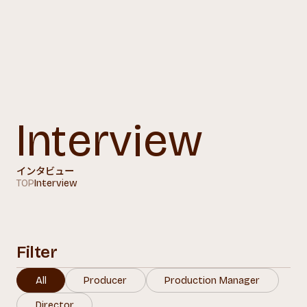
Recruit Site
E
n
t
r
y
E
n
t
r
y
I
n
t
e
r
v
i
e
w
イ
ン
タ
ビ
ュ
ー
TOP
Interview
Filter
All
Producer
Production Manager
Director