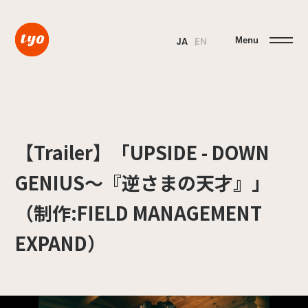
Menu
JA
EN
【Trailer】「UPSIDE - DOWN
GENIUS～『逆さまの天才』」
（制作:FIELD MANAGEMENT
EXPAND）