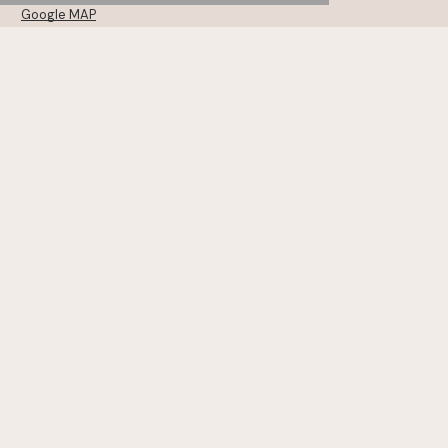
Google MAP
MONSTER
TYO drive
WHOAREYOU
〒105-0001
東京都港区虎ノ門5-12-11 NCOメトロ神谷町 6・7・8F
Google MAP
KANAMEL
TREE Digital Studio