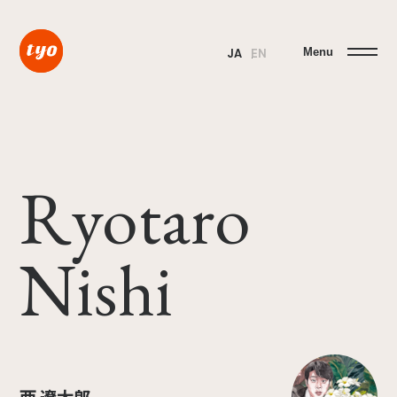
Menu
JA
EN
Ryotaro
Nishi
西 遼太郎