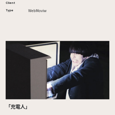
Client
WebMoviw
Type
「充電人」