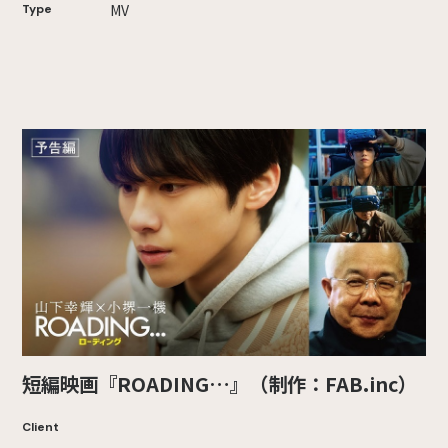
MV
Type
短編映画『ROADING…』（制作：FAB.inc）
Client