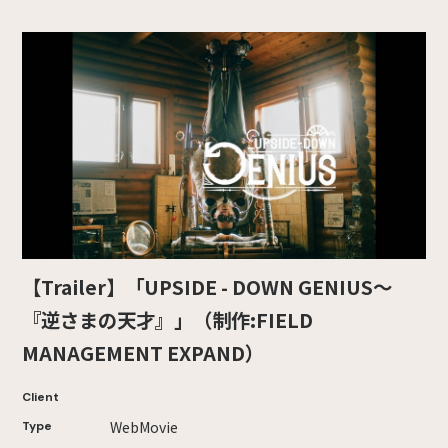
【Trailer】「UPSIDE - DOWN GENIUS～
『逆さまの天才』」（制作:FIELD
MANAGEMENT EXPAND）
Client
WebMovie
Type