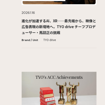
2026.1.16
進化が加速するAI、XR──最先端から、映像と
広告表現の新境地へ。TYO drive チーフプロデ
ューサー・馬詰正の挑戦
TYO drive
Brand / Unit