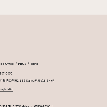
ad Office
PRO2
Third
107-0052
京都港区赤坂2-14-5 Daiwa赤坂ビル 5・6F
oogle MAP
ONSTER
TYO drive
WHOAREYOU