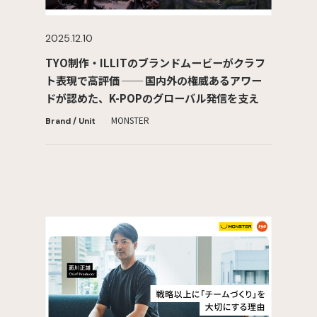
2025.12.10
TYO制作・ILLITのブランドムービーがクラフ
ト表現で高評価 ── 国内外の権威あるアワー
ドが認めた、K-POPのグローバル発信を支える
映像クリエイティブ
MONSTER
Brand / Unit