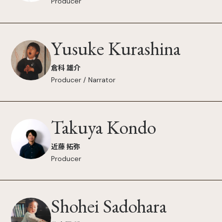
Producer
Yusuke Kurashina
倉科 雄介
Producer / Narrator
Takuya Kondo
近藤 拓弥
Producer
Shohei Sadohara