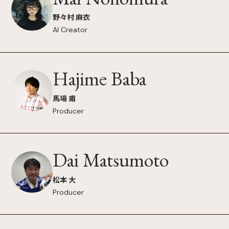
野々村 麻衣
AI Creator
Hajime Baba
馬場 甫
Producer
Dai Matsumoto
松本 大
Producer