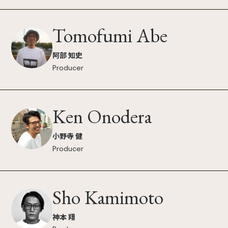
Tomofumi Abe
阿部 知史
Producer
Ken Onodera
小野寺 健
Producer
Sho Kamimoto
神本 翔