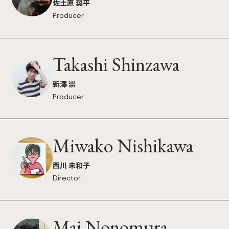
佐土原 奨平
Producer
Takashi Shinzawa
新澤 崇
Producer
Miwako Nishikawa
西川 未和子
Director
Mai Nonomura