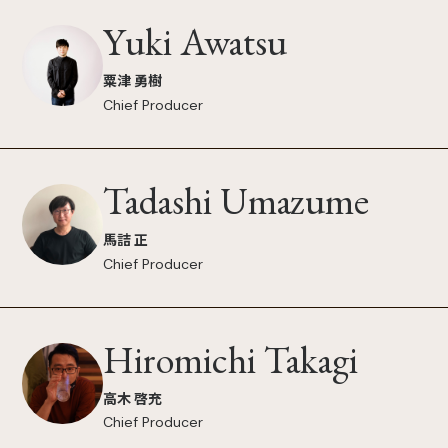
Yuki Awatsu
粟津 勇樹
Chief Producer
Tadashi Umazume
馬詰 正
Chief Producer
Hiromichi Takagi
高木 啓充
Chief Producer