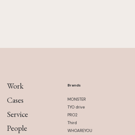
Work
Brands
Cases
MONSTER
TYO drive
Service
PRO2
Third
People
WHOAREYOU