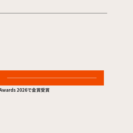
ーストサマーウイカ氏が参画～
2026.07.06
Another Side of JapanがUS International
Awards 2026で金賞受賞