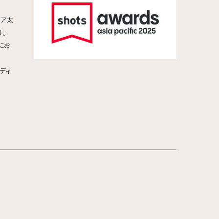
ジア太
す。
ドにお
のディ