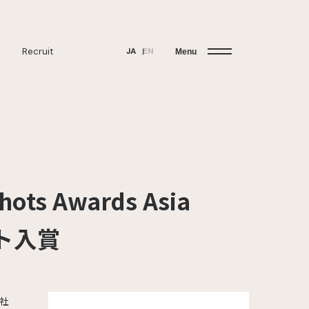
Recruit
JA
EN
Menu
s Awards Asia
スト入賞
当社