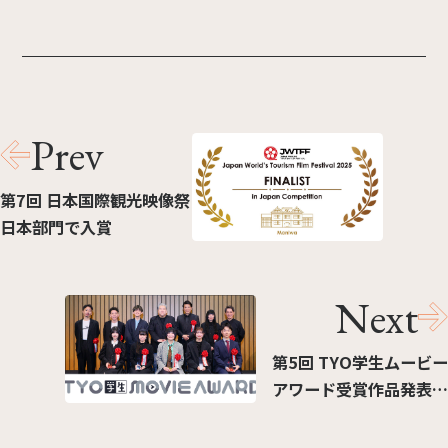
Prev
第7回 日本国際観光映像祭
日本部門で入賞
Next
第5回 TYO学生ムービー
アワード受賞作品発表！
金賞は長岡造形大学 奥村
百絵さんの『多目的の住