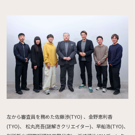
左から審査員を務めた佐藤渉(TYO) 、金野恵利香
(TYO)、 松丸亮吾(謎解きクリエイター)、早船浩(TYO)、