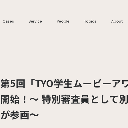
Cases
Service
People
Topics
About
第5回「TYO学生ムービーア
開始！～ 特別審査員として
が参画～