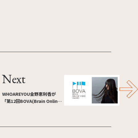
Next
WHOAREYOU金野恵利香が
「第12回BOVA(Brain Online
Video Award)」一次審査員を
担当