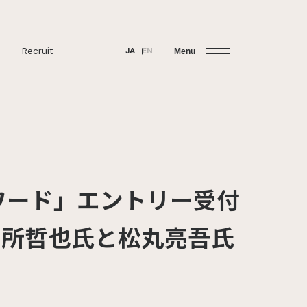
Recruit
JA
EN
Menu
ワード」エントリー受付
別所哲也氏と松丸亮吾氏