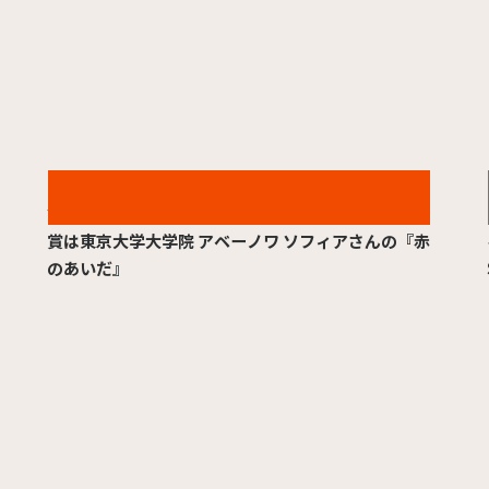
2026.03.11
第6回 TYO学生ムービーアワード受賞作品発表！金
賞は東京大学大学院 アベーノワ ソフィアさんの『赤
のあいだ』