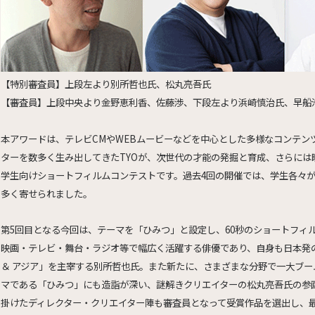
【特別審査員】上段左より別所哲也氏、松丸亮吾氏
【審査員】上段中央より金野恵利香、佐藤渉、下段左より浜崎慎治氏、早船
本アワードは、テレビCMやWEBムービーなどを中心とした多様なコンテン
ターを数多く生み出してきたTYOが、次世代の才能の発掘と育成、さらに
学生向けショートフィルムコンテストです。過去4回の開催では、学生各々
多く寄せられました。
第5回目となる今回は、テーマを「ひみつ」と設定し、60秒のショートフィ
映画・テレビ・舞台・ラジオ等で幅広く活躍する俳優であり、自身も日本発
＆ アジア」を主宰する別所哲也氏。また新たに、さまざまな分野で一大ブ
マである「ひみつ」にも造詣が深い、謎解きクリエイターの松丸亮吾氏の参
掛けたディレクター・クリエイター陣も審査員となって受賞作品を選出し、最