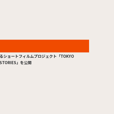
2026.03.02
TYO、“東京”をテーマにAIで映像表現の可能性を探
るショートフィルムプロジェクト「TOKYO
STORIES」を公開