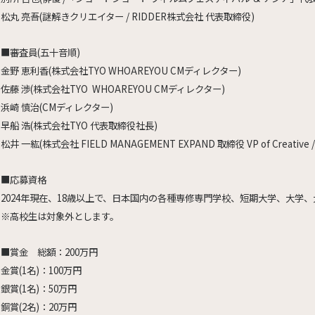
松丸 亮吾(謎解きクリエイター / RIDDER株式会社 代表取締役)
■審査員(五十音順)
金野 恵利香(株式会社TYO WHOAREYOU CMディレクター)
佐藤 渉(株式会社TYO WHOAREYOU CMディレクター)
浜崎 慎治(CMディレクター)
早船 浩(株式会社TYO 代表取締役社長)
松井 一紘(株式会社 FIELD MANAGEMENT EXPAND 取締役 VP of Cre
■応募資格
2024年現在、18歳以上で、日本国内の各種専修専門学校、短期大学、大学
※高校生は対象外とします。
■賞金 総額：200万円
金賞(1名)：100万円
銀賞(1名)：50万円
銅賞(2名)：20万円