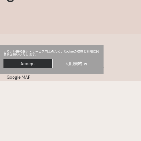
よりよい情報提供・サービス向上のため、Cookieの取得と利用に同
意をお願いいたします。
Head Office
PRO2
Third
利用規約
Accept
〒107-0052
東京都港区赤坂2-14-5 Daiwa赤坂ビル 5・6F
Google MAP
MONSTER
TYO drive
WHOAREYOU
〒105-0001
東京都港区虎ノ門5-12-11 NCOメトロ神谷町 6・7・8F
Google MAP
KANAMEL
TREE Digital Studio