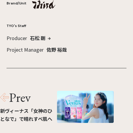
Brand/Unit
TYO's Staff
Producer
石松 剛
Project Manager
佐野 裕哉
Prev
新ヴィーナス「女神のひ
となで」で晴れすべ肌へ