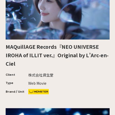
MAQuillAGE Records『NEO UNIVERSE
IROHA of ILLIT ver.』Original by L’Arc-en-
Ciel
株式会社資生堂
Client
Web Movie
Type
Brand / Unit