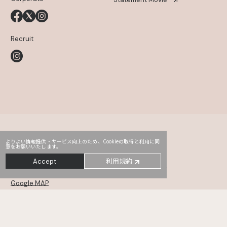
Recruit
よりよい情報提供・サービス向上のため、Cookieの取得と利用に同
意をお願いいたします。
Head Office
PRO2
Third
利用規約
Accept
〒107-0052
東京都港区赤坂2-14-5 Daiwa赤坂ビル 5・6F
Google MAP
MONSTER
TYO drive
WHOAREYOU
〒105-0001
東京都港区虎ノ門5-12-11 NCOメトロ神谷町 6・7・8F