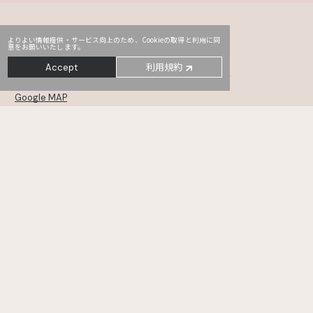
よりよい情報提供・サービス向上のため、Cookieの取得と利用に同
意をお願いいたします。
Head Office
PRO2
Third
利用規約
Accept
〒107-0052
東京都港区赤坂2-14-5 Daiwa赤坂ビル 5・6F
Google MAP
MONSTER
TYO drive
WHOAREYOU
〒105-0001
東京都港区虎ノ門5-12-11 NCOメトロ神谷町 6・7・8F
Google MAP
KANAMEL
TREE Digital Studio