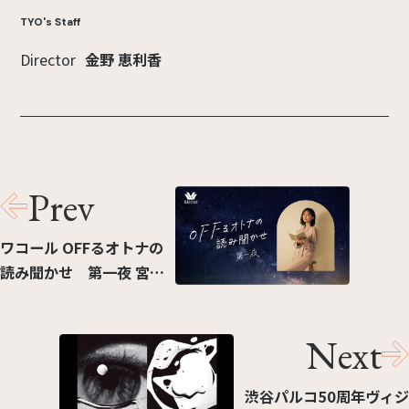
TYO's Staff
Director
金野 恵利香
Prev
ワコール OFFるオトナの
読み聞かせ 第一夜 宮澤
賢治「星めぐりの歌」篇
Next
渋谷パルコ50周年ヴィジ