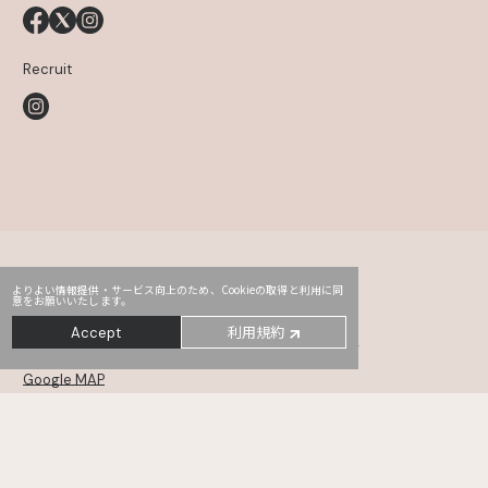
Recruit
よりよい情報提供・サービス向上のため、Cookieの取得と利用に同
意をお願いいたします。
Head Office
PRO2
Third
利用規約
Accept
〒107-0052
東京都港区赤坂2-14-5 Daiwa赤坂ビル 5・6F
Google MAP
MONSTER
TYO drive
WHOAREYOU
〒105-0001
東京都港区虎ノ門5-12-11 NCOメトロ神谷町 6・7・8F