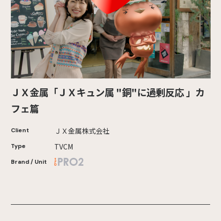
ＪＸ金属「ＪＸキュン属 "銅"に過剰反応 」カ
フェ篇
ＪＸ金属株式会社
Client
TVCM
Type
Brand / Unit