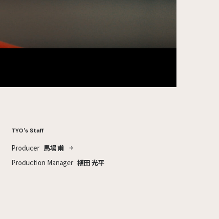
TYO's Staff
Producer
馬場 甫
Production Manager
植田 光平