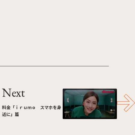
Next
料金「ｉｒｕｍｏ スマホを身
近に」篇