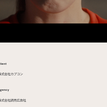
lient
株式会社カプコン
gency
株式会社読売広告社