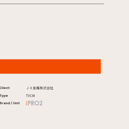
ＪＸ金属「ＪＸキュン属 "銅"に過剰反応 」カフェ篇
ＪＸ金属株式会社
Client
TVCM
Type
Brand / Unit