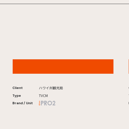
ハワイ州観光局「65歳からのハワイ」マラサダ篇
ハワイ州観光局
Client
TVCM
Type
Brand / Unit