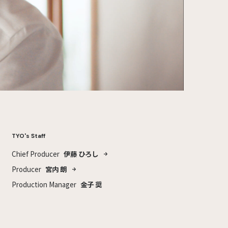
TYO's Staff
Chief Producer
伊藤 ひろし
Producer
宮内 朗
Production Manager
金子 奨