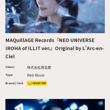
MAQuillAGE Records『NEO UNIVERSE
IROHA of ILLIT ver.』Original by L’Arc-en-
Ciel
株式会社資生堂
Client
Web Movie
Type
Brand / Unit