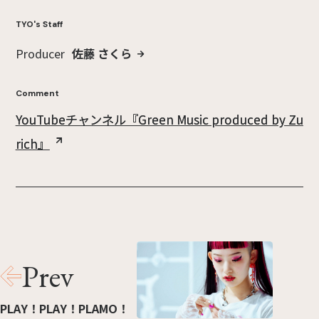
TYO's Staff
Producer
佐藤 さくら
Comment
YouTubeチャンネル『Green Music produced by Zu
rich』
Prev
PLAY！PLAY！PLAMO！