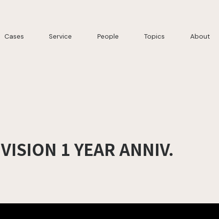
Cases
Service
People
Topics
About
VISION 1 YEAR ANNIV.