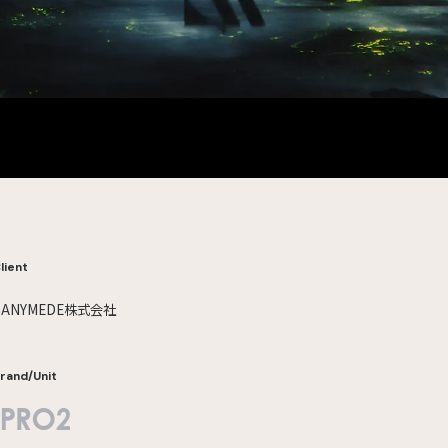
lient
GANYMEDE株式会社
rand/Unit