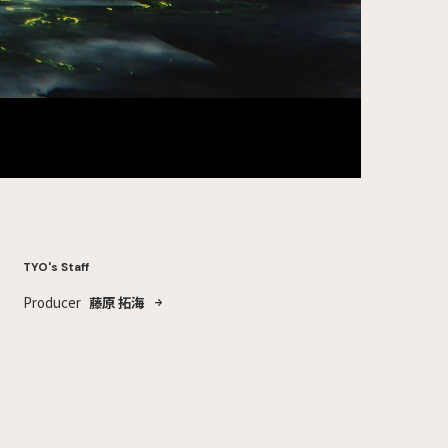
TYO's Staff
Producer
藤原 拓海