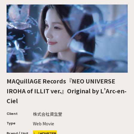
MAQuillAGE Records『NEO UNIVERSE
IROHA of ILLIT ver.』Original by L’Arc-en-
Ciel
株式会社資生堂
Client
Web Movie
Type
Brand / Unit