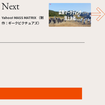
Next
Yahoo! MASS MATRIX （制
作：ギークピクチュアズ）
ＪＸ金属「ＪＸキュン属 "銅"に過剰反応 」カフェ篇