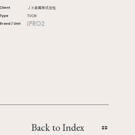
ＪＸ金属株式会社
Client
TVCM
Type
Brand / Unit
Back to Index