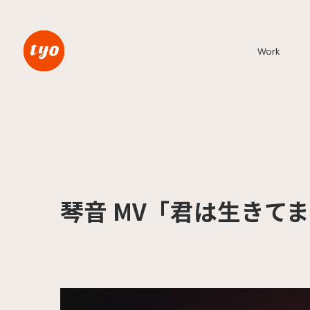
Work
琴音 MV「君は生きて