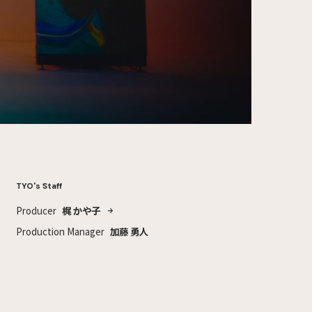
TYO's Staff
Producer
梶 かや子
Production Manager
加藤 勇人