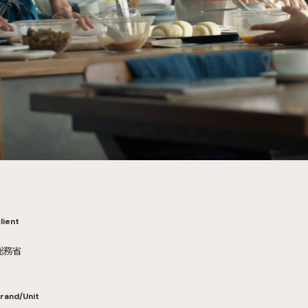
lient
総務省
rand/Unit