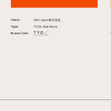
Uber Japan株式会社
Client
TVCM, Web Movie
Type
Brand / Unit