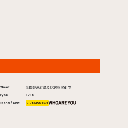
ジャンボ宝くじ「川柳」発売中篇
全国都道府県及び20指定都市
Client
TVCM
Type
Brand / Unit