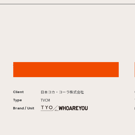
からだすこやか茶Ｗ＋「小悪魔W」篇
日本コカ・コーラ株式会社
Client
TVCM
Type
Brand / Unit