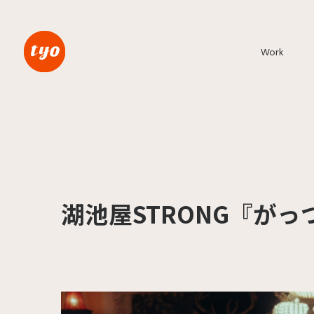
Work
湖池屋STRONG『が