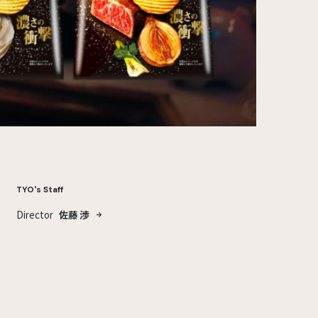
TYO's Staff
Director
佐藤 渉