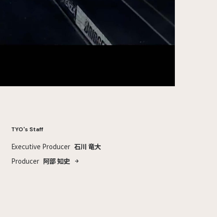
TYO's Staff
Executive Producer
石川 竜大
Producer
阿部 知史