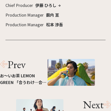
Chief Producer
伊藤 ひろし
Production Manager
薮内 亘
Production Manager
松本 渉吾
Prev
お～いお茶 LEMON
GREEN 「合うわけ…合っ
た」篇
Next