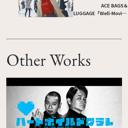
ACE BAGS＆
LUGGAGE「Well-Moving
移動を快適に」篇
Other Works