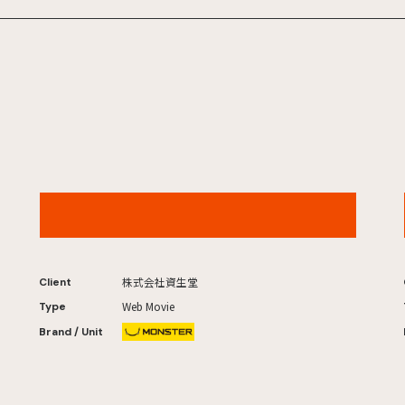
MAQuillAGE Records『NEO UNIVERSE IROHA of
ILLIT ver.』Original by L’Arc-en-Ciel
株式会社資生堂
Client
Web Movie
Type
Brand / Unit