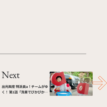
Next
出光興産 特派員a！チームがゆ
く！ 第1話「洗車でぴかぴか」
篇（制作：シースリーフィル
ム）