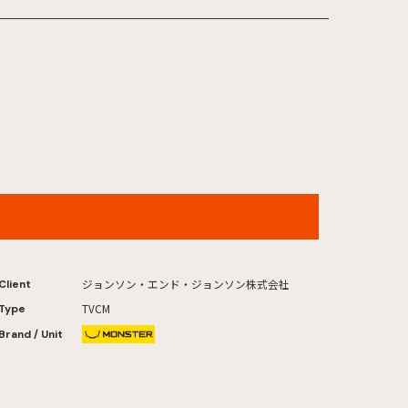
アキュビュー® TVCM「デジタルライフ」篇
ジョンソン・エンド・ジョンソン株式会社
Client
TVCM
Type
Brand / Unit