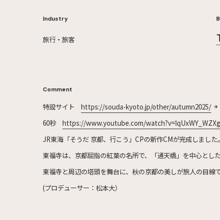
Industry
B
旅行・旅客
Comment
特設サイト
https://souda-kyoto.jp/other/autumn2025/
60秒
https://www.youtube.com/watch?v=IqUxWY_WZX
JR東海「そうだ 京都、行こう」CPの新作CMが完成しまし
東福寺は、京都屈指の紅葉の名所で、「通天橋」を中心とし
東福寺と周辺の塔頭を舞台に、秋の京都の美しが旅人の目線
(プロデューサー：松本大）