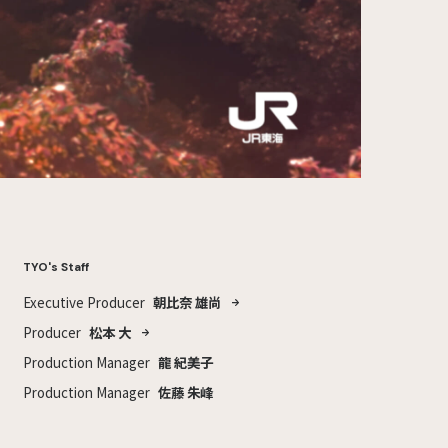
TYO's Staff
Executive Producer
朝比奈 雄尚
Producer
松本 大
Production Manager
龍 紀美子
Production Manager
佐藤 朱峰