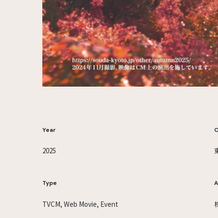
Year
C
2025
Type
A
TVCM, Web Movie, Event