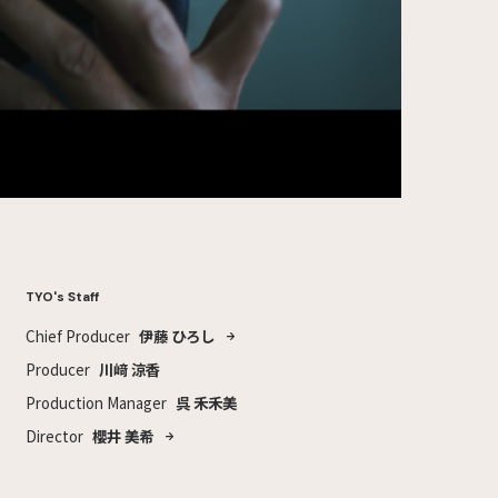
TYO's Staff
Chief Producer
伊藤 ひろし
Producer
川﨑 涼香
Production Manager
呉 禾禾美
Director
櫻井 美希