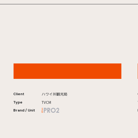
ハワイ州観光局「65歳からのハワイ」マラサダ篇
ハワイ州観光局
Client
TVCM
Type
Brand / Unit