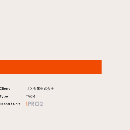
ＪＸ金属「ＪＸキュン属 "銅"に過剰反応 」カフェ篇
ＪＸ金属株式会社
Client
TVCM
Type
Brand / Unit