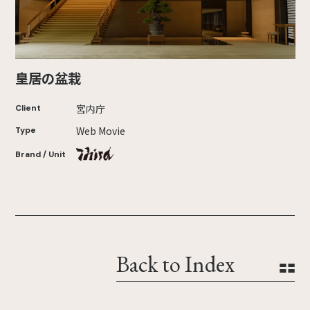
皇居の盆栽
宮内庁
Client
Web Movie
Type
Brand / Unit
Back to Index