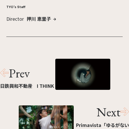
TYO's Staff
Director
押川 恵里子
Prev
日鉄興和不動産 I THINK
Next
Primavista「ゆるがない