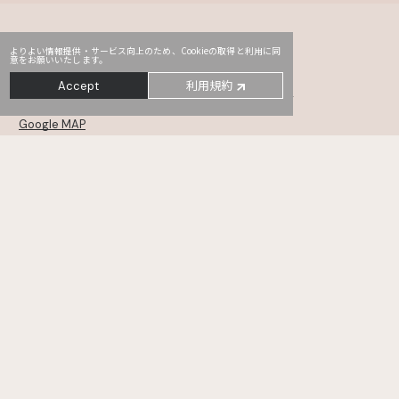
よりよい情報提供・サービス向上のため、Cookieの取得と利用に同
意をお願いいたします。
Head Office
PRO2
Third
利用規約
Accept
〒107-0052
東京都港区赤坂2-14-5 Daiwa赤坂ビル 5・6F
Google MAP
MONSTER
TYO drive
WHOAREYOU
〒105-0001
東京都港区虎ノ門5-12-11 NCOメトロ神谷町 6・7・8F
Google MAP
KANAMEL
TREE Digital Studio