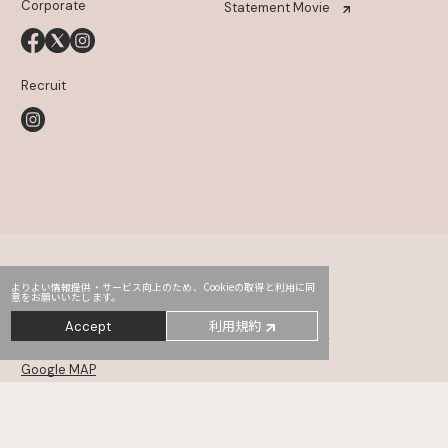
Corporate
Statement Movie
Recruit
よりよい情報提供・サービス向上のため、Cookieの取得と利用に同
意をお願いいたします。
Head Office
PRO2
Third
利用規約
Accept
〒107-0052
東京都港区赤坂2-14-5 Daiwa赤坂ビル 5・6F
Google MAP
MONSTER
TYO drive
WHOAREYOU