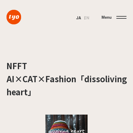
Menu
JA
EN
NFFT
AI×CAT×Fashion「dissoliving
heart」