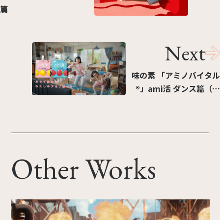
篇
Next
味の素 「アミノバイタル
®」ami活 ダンス篇（制
作：東北新社）
Other Works