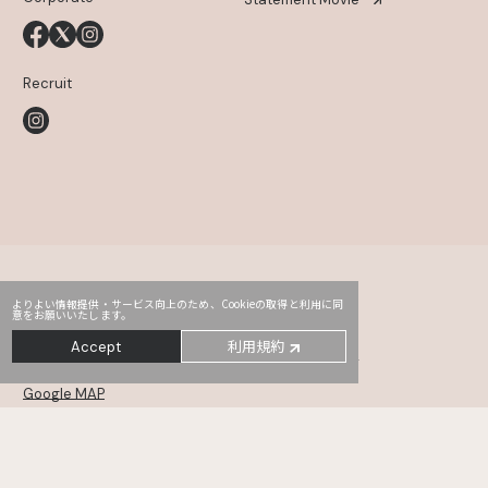
Recruit
よりよい情報提供・サービス向上のため、Cookieの取得と利用に同
意をお願いいたします。
Head Office
PRO2
Third
利用規約
Accept
〒107-0052
東京都港区赤坂2-14-5 Daiwa赤坂ビル 5・6F
Google MAP
MONSTER
TYO drive
WHOAREYOU
〒105-0001
東京都港区虎ノ門5-12-11 NCOメトロ神谷町 6・7・8F