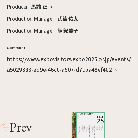
Producer
馬詰 正
Production Manager
武藤 佑太
Production Manager
龍 紀美子
Comment
https://www.expovisitors.expo2025.or.jp/events/
a5029383-ed9e-46c0-a507-d7cba48ef482
Prev