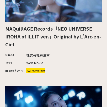
MAQuillAGE Records『NEO UNIVERSE
IROHA of ILLIT ver.』Original by L’Arc-en-
Ciel
株式会社資生堂
Client
Web Movie
Type
Brand / Unit