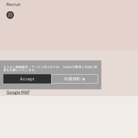
Recruit
よりよい情報提供・サービス向上のため、Cookieの取得と利用に同
意をお願いいたします。
Head Office
PRO2
Third
利用規約
Accept
〒107-0052
東京都港区赤坂2-14-5 Daiwa赤坂ビル 5・6F
Google MAP
MONSTER
TYO drive
WHOAREYOU
〒105-0001
東京都港区虎ノ門5-12-11 NCOメトロ神谷町 6・7・8F
Google MAP