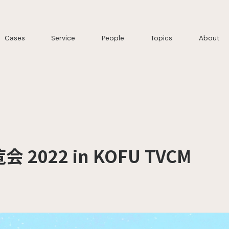
Cases
Service
People
Topics
About
022 in KOFU TVCM