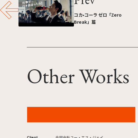
コカ•コーラ ゼロ「Zero
Break」篇
Other Works
ユニバーサル・スタジオ・ジャパン ワンピース・
プレミア・サマー 2026年
合同会社ユー・エス・ジェイ
Client