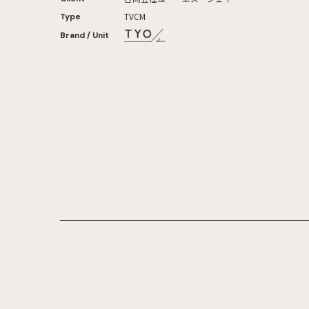
TVCM
Type
Brand / Unit