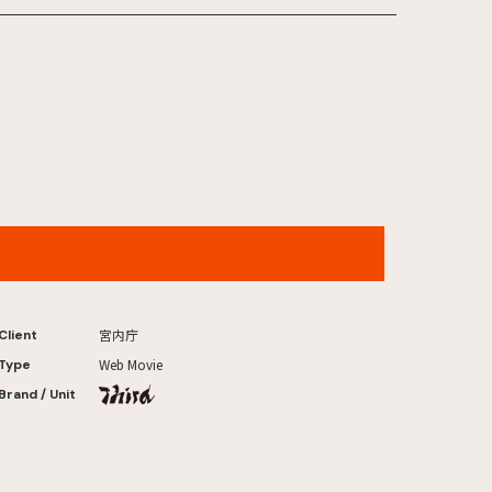
皇居の盆栽
宮内庁
Client
Web Movie
Type
Brand / Unit