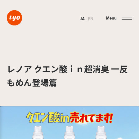
Menu
JA
EN
レノア クエン酸ｉｎ超消臭 一反
もめん登場篇