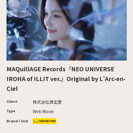
MAQuillAGE Records『NEO UNIVERSE
IROHA of ILLIT ver.』Original by L’Arc-en-
Ciel
株式会社資生堂
Client
Web Movie
Type
Brand / Unit