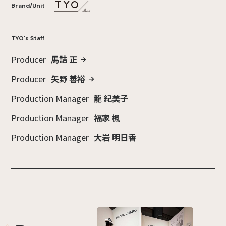
Brand/Unit
TYO's Staff
Producer
馬詰 正
Producer
矢野 善裕
Production Manager
龍 紀美子
Production Manager
福家 楓
Production Manager
大岩 明日香