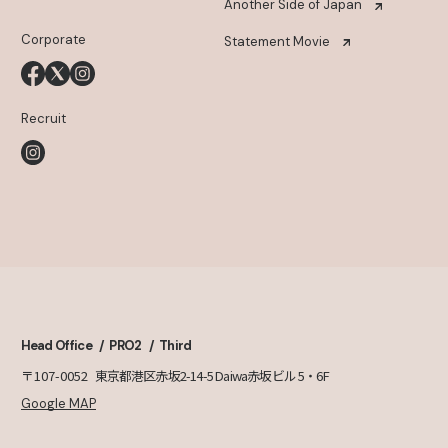
Another Side of Japan
Corporate
Statement Movie
Recruit
Head Office
PRO2
Third
〒107-0052
東京都港区赤坂2-14-5 Daiwa赤坂ビル 5・6F
Google MAP