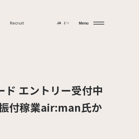
Recruit
JA
EN
Menu
ワード エントリー受付中
付稼業air:man氏か