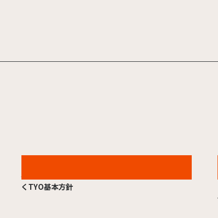
2026.07.01
JAC「撮影時稼働上限ルールに関する宣言」に基づ
くTYO基本方針