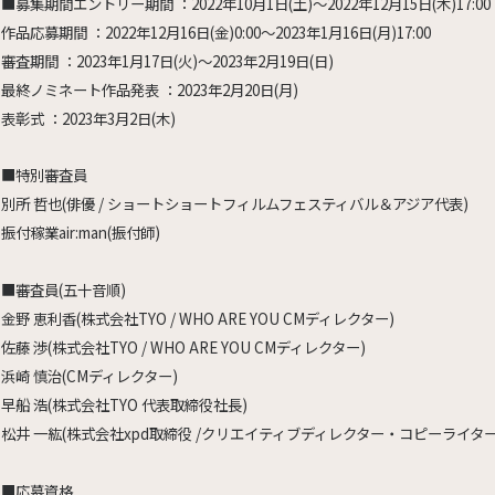
■募集期間エントリー期間 ：2022年10月1日(土)～2022年12月15日(木)17
作品応募期間 ：2022年12月16日(金)0:00～2023年1月16日(月)17:00
審査期間 ：2023年1月17日(火)～2023年2月19日(日)
最終ノミネート作品発表 ：2023年2月20日(月)
表彰式 ：2023年3月2日(木)
■特別審査員
別所 哲也(俳優 / ショートショートフィルムフェスティバル＆アジア代表)
振付稼業air:man(振付師)
■審査員(五十音順)
金野 恵利香(株式会社TYO / WHO ARE YOU CMディレクター)
佐藤 渉(株式会社TYO / WHO ARE YOU CMディレクター)
浜崎 慎治(CMディレクター)
早船 浩(株式会社TYO 代表取締役社長)
松井 一紘(株式会社xpd取締役 /クリエイティブディレクター・コピーライター
■応募資格