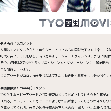
◆別所哲也氏コメント
人間はモノガタル存在だ！僕がショートフィルムの国際映画祭を主宰して24
時代と共に、時代を映し、時代を牽引し、ショートフィルムは、まさに映像
る今、WEB3.0時代を担うクリエイションとイマジネーション！「起承転
とを期待しています。
このアワードがコロナ禍を乗り越えて新たに動き出す興奮を共に分かち合い
◆振付稼業air:man氏コメント
TYO学生ムービーアワードの特別審査員として参加させてもらう振付稼業air:
「踊る」というテーマのもと、どのような作品が集まってくるのか今からワ
を驚かせてくれる、未来の映像作家の原石たちの心「躍る」作品に出会える