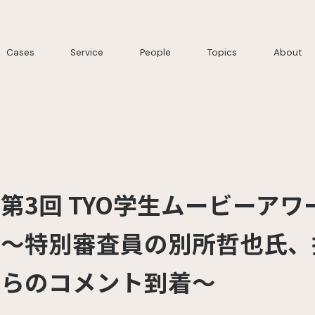
Cases
Service
People
Topics
About
第3回 TYO学生ムービーア
～特別審査員の別所哲也氏、振
らのコメント到着～