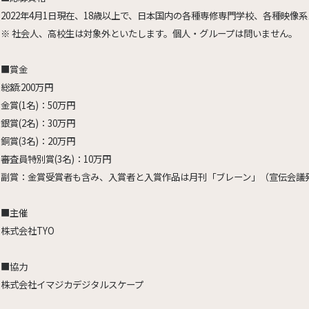
2022年4月1日現在、18歳以上で、日本国内の各種専修専門学校、各種映
※ 社会人、高校生は対象外といたします。個人・グループは問いません。
■賞金
総額:200万円
金賞(1名)：50万円
銀賞(2名)：30万円
銅賞(3名)：20万円
審査員特別賞(3名)：10万円
副賞：金賞受賞者も含み、入賞者と入賞作品は月刊「ブレーン」（宣伝会議
■主催
株式会社TYO
■協力
株式会社イマジカデジタルスケープ