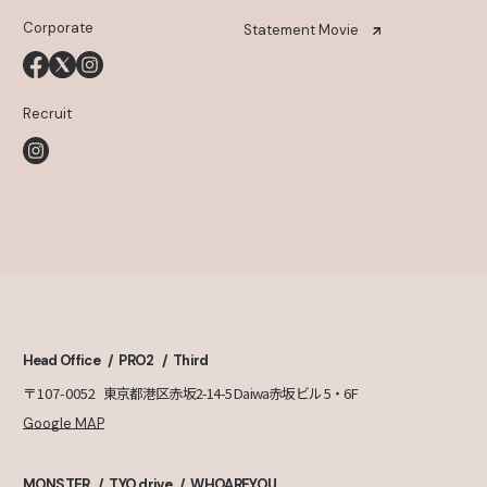
Corporate
Statement Movie
Recruit
Head Office
PRO2
Third
〒107-0052
東京都港区赤坂2-14-5 Daiwa赤坂ビル 5・6F
Google MAP
MONSTER
TYO drive
WHOAREYOU