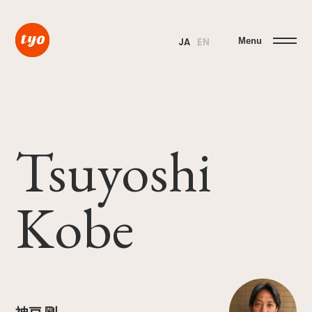
Menu
JA
EN
Tsuyoshi
Kobe
神戸 剛