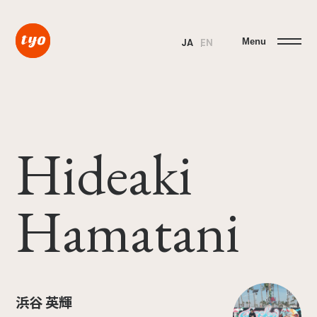
Menu
JA
EN
Hideaki
Hamatani
浜谷 英輝