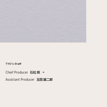
TYO's Staff
Chief Producer
石松 剛
Assistant Producer
玉田 雄二郎