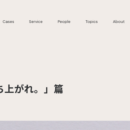
Cases
Service
People
Topics
About
立ち上がれ。」篇