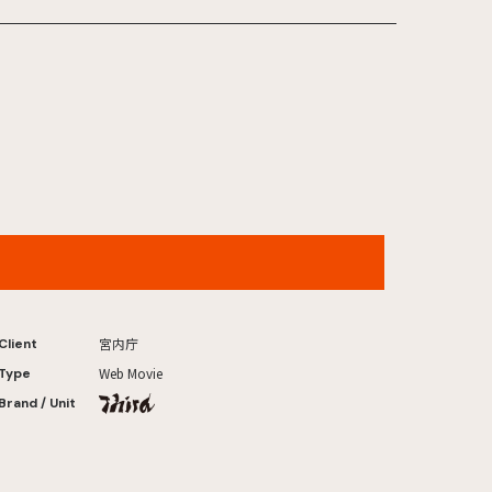
皇居の盆栽
宮内庁
Client
Web Movie
Type
Brand / Unit