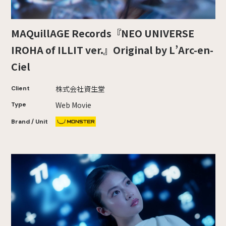
MAQuillAGE Records『NEO UNIVERSE
IROHA of ILLIT ver.』Original by L’Arc-en-
Ciel
株式会社資生堂
Client
Web Movie
Type
Brand / Unit