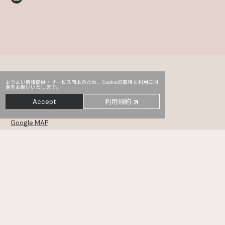
よりよい情報提供・サービス向上のため、Cookieの取得と利用に同
意をお願いいたします。
Head Office
PRO2
Third
利用規約
Accept
〒107-0052
東京都港区赤坂2-14-5 Daiwa赤坂ビル 5・6F
Google MAP
MONSTER
TYO drive
WHOAREYOU
〒105-0001
東京都港区虎ノ門5-12-11 NCOメトロ神谷町 6・7・8F
Google MAP
KANAMEL
TREE Digital Studio