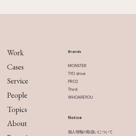
Work
Brands
Cases
MONSTER
TYO drive
Service
PRO2
Third
People
WHOAREYOU
Topics
Notice
About
個人情報の取扱いについて