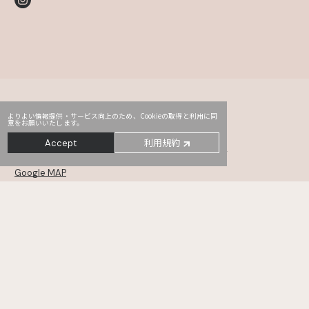
よりよい情報提供・サービス向上のため、Cookieの取得と利用に同
意をお願いいたします。
Head Office
PRO2
Third
利用規約
Accept
〒107-0052
東京都港区赤坂2-14-5 Daiwa赤坂ビル 5・6F
Google MAP
MONSTER
TYO drive
WHOAREYOU
〒105-0001
東京都港区虎ノ門5-12-11 NCOメトロ神谷町 6・7・8F
Google MAP
KANAMEL