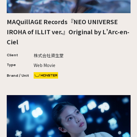
MAQuillAGE Records『NEO UNIVERSE
IROHA of ILLIT ver.』Original by L’Arc-en-
Ciel
株式会社資生堂
Client
Web Movie
Type
Brand / Unit