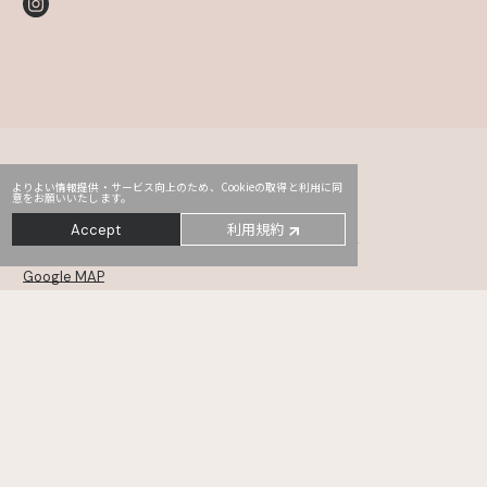
よりよい情報提供・サービス向上のため、Cookieの取得と利用に同
意をお願いいたします。
Head Office
PRO2
Third
利用規約
Accept
〒107-0052
東京都港区赤坂2-14-5 Daiwa赤坂ビル 5・6F
Google MAP
MONSTER
TYO drive
WHOAREYOU
〒105-0001
東京都港区虎ノ門5-12-11 NCOメトロ神谷町 6・7・8F
Google MAP
KANAMEL