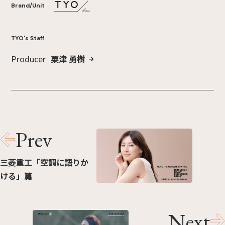
Brand/Unit
TYO's Staff
Producer
粟津 勇樹
Prev
三菱重工「空調に語りか
ける」篇
Next