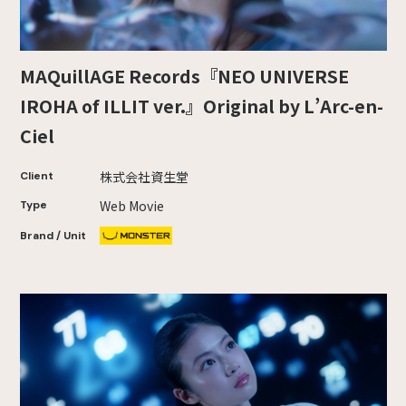
MAQuillAGE Records『NEO UNIVERSE
IROHA of ILLIT ver.』Original by L’Arc-en-
Ciel
株式会社資生堂
Client
Web Movie
Type
Brand / Unit