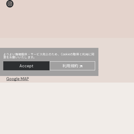
よりよい情報提供・サービス向上のため、Cookieの取得と利用に同
意をお願いいたします。
Head Office
PRO2
Third
利用規約
Accept
〒107-0052
東京都港区赤坂2-14-5 Daiwa赤坂ビル 5・6F
Google MAP
MONSTER
TYO drive
WHOAREYOU
〒105-0001
東京都港区虎ノ門5-12-11 NCOメトロ神谷町 6・7・8F
Google MAP
KANAMEL