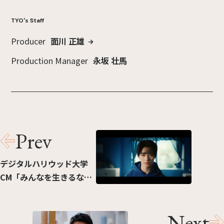
TYO's Staff
Producer
⾯川 正雄
Production Manager
永坂 壮⾺
Prev
デジタルハリウッド大学
CM「みんなを生きるな。
自分を生きよう。2025」
篇
Next