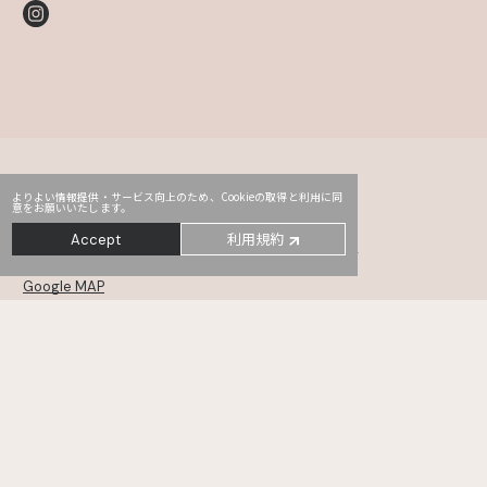
よりよい情報提供・サービス向上のため、Cookieの取得と利用に同
意をお願いいたします。
Head Office
PRO2
Third
利用規約
Accept
〒107-0052
東京都港区赤坂2-14-5 Daiwa赤坂ビル 5・6F
Google MAP
MONSTER
TYO drive
WHOAREYOU
〒105-0001
東京都港区虎ノ門5-12-11 NCOメトロ神谷町 6・7・8F
Google MAP
KANAMEL