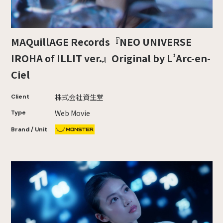
MAQuillAGE Records『NEO UNIVERSE
IROHA of ILLIT ver.』Original by L’Arc-en-
Ciel
株式会社資生堂
Client
Web Movie
Type
Brand / Unit